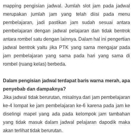
mapping pengisian jadwal. Jumlah slot jam pada jadwal
merupakan jumlah jam yang telah diisi pada menu
pembelajaran, jadi pastikan jam sudah sesuai antara
pembelajaran dengan jadwal pelajaran dan tidak bentrok
antara rombel satu dengan lainnya. Dalam hal ini pengertian
jadwal bentrok yaitu jika PTK yang sama mengajar pada
jam pembelajaran yang sama pada hari yang sama di
rombel (ruang kelas) berbeda.
Dalam pengisian jadwal terdapat baris warna merah, apa
penyebab dan dampaknya?
Jika jadwal tidak berurutan, misalnya dari jam pembelajaran
ke-4 lompat ke jam pembelajaran ke-6 karena pada jam ke
diselingi mapel yang ada pada kelompok jam tambahan
yang tidak masuk dalam jadwal pelajaran dapodik maka
akan terlihat tidak berurutan.