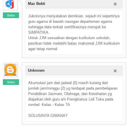
Maz Bekti
9/01/2017 11:29:00 PM
Balas
Juknisnya menyatakan demikian, sejauh ini sepertinya
guru agama di bawah naungan departemen agama
sehingga data terkait sertifikasinya merujuk ke
SIMPATIKA.
Untuk JJM sesuaikan dengan kurikulum sekolah,
pastikan tidak melebihi batas maksimal JJM kurikulum
agar tetap normal
Unknown
9/16/2017 11:35:00 PM
Balas
Akumulasi jam dari jadwal (0) masih kurang dari
jumlah jam/minggu (2) yg terdapat pada pembelajaran
Pendidikan Jasmani, Olahraga, dan Kesehatan yg
diajarkan oleh guru a/n Frengkianus Lidi Tuka pada
rombel: Kelas - Kelas 7A
SOLUSINYA GIMANA?