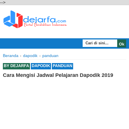
-->
Beranda
dapodik
panduan
›
›
BY
DEJARFA
DAPODIK
PANDUAN
Cara Mengisi Jadwal Pelajaran Dapodik 2019