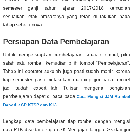
semester ganjil tahun ajaran 2017/2018 kemudian
sesuaikan letak prasaranya yang telah di lakukan pada
tahap sebelumnya.
Persiapan Data Pembelajaran
Untuk mempersiapkan pembelajaran tiap-tiap rombel, pilih
salah satu rombel, kemudian pilih tombol “Pembelajaran”.
Tahap ini operator sekolah juga pasti sudah mahir, karena
tiap semester pasti melakukan mapping jjm pada rombel
jadi sudah expert lah. Tulisan mengenai pengisian
pembelajaran dapat di baca pada
Cara Mengisi JJM Rombel
.
Dapodik SD KTSP dan K13
Lengkapi data pembelajaran tiap rombel dengan mengisi
data PTK disertai dengan SK Mengajar, tanggal Sk dan jjm