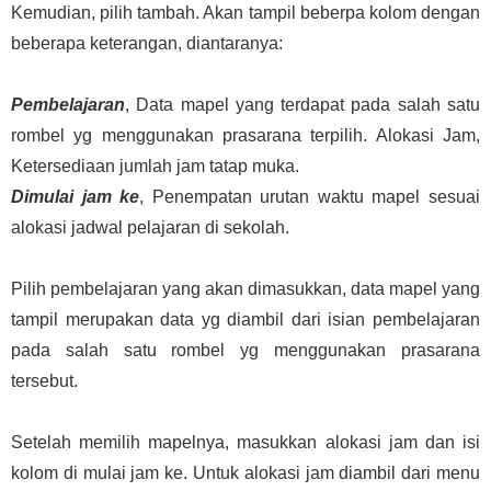
Kemudian, pilih tambah. Akan tampil beberpa kolom dengan
beberapa keterangan, diantaranya:
Pembelajaran
, Data mapel yang terdapat pada salah satu
rombel yg menggunakan prasarana terpilih. Alokasi Jam,
Ketersediaan jumlah jam tatap muka.
Dimulai jam ke
, Penempatan urutan waktu mapel sesuai
alokasi jadwal pelajaran di sekolah.
Pilih pembelajaran yang akan dimasukkan, data mapel yang
tampil merupakan data yg diambil dari isian pembelajaran
pada salah satu rombel yg menggunakan prasarana
tersebut.
Setelah memilih mapelnya, masukkan alokasi jam dan isi
kolom di mulai jam ke. Untuk alokasi jam diambil dari menu