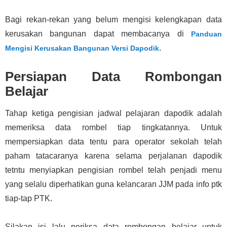
Bagi rekan-rekan yang belum mengisi kelengkapan data
kerusakan bangunan dapat membacanya di
Panduan
.
Mengisi Kerusakan Bangunan Versi Dapodik
Persiapan Data Rombongan
Belajar
Tahap ketiga pengisian jadwal pelajaran dapodik adalah
memeriksa data rombel tiap tingkatannya. Untuk
mempersiapkan data tentu para operator sekolah telah
paham tatacaranya karena selama perjalanan dapodik
tetntu menyiapkan pengisian rombel telah penjadi menu
yang selalu diperhatikan guna kelancaran JJM pada info ptk
tiap-tap PTK.
Silakan isi lalu periksa data rombongan belajar untuk