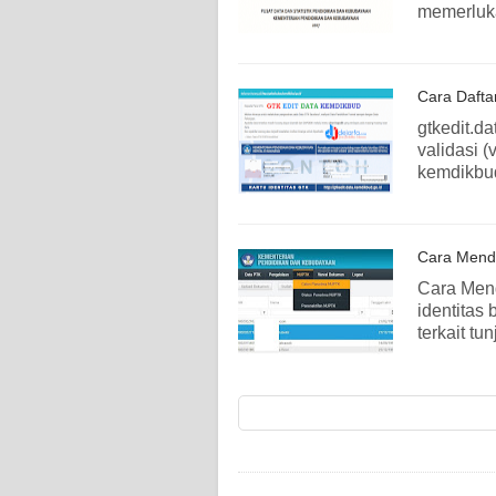
memerluk
Cara Dafta
gtkedit.d
validasi 
kemdikbud
Cara Mend
Cara Men
identitas
terkait 