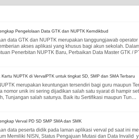
engkap Pengelolaan Data GTK dan NUPTK Kemdikbud
an data GTK dan NUPTK merupakan tanggungjawab operator seko
mberian akses aplikasi yang khusus bagi akun sekolah. Dala
tuan Penerbitan NUPTK Baru, Perbaikan Data Master GTK / 
 Kartu NUPTK di VervalPTK untuk tingkat SD, SMP dan SMA Terbaru
NUPTK merupakan keuntungan tersendiri bagi guru maupun Tena
a nomor unik ini sering dijadikan salah satu syarat di hampir s
h, Tunjangan salah satunya. Baik itu Sertifikasi maupun Tun…
engkap Verval PD SD SMP SMA dan SMK
n data peserta didik pada laman aplikasi verval pd saat ini mem
m Memiliki NISN, Status Pengajuan Mutasi dan Data Invalid